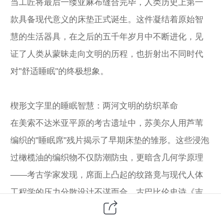
当工匠将最后一缕亚麻布缝合完毕，人类历史上第一
款具备现代意义的床垫正式诞生。这件凝结着原始智
慧的生活器具，在之后的五千年岁月中不断进化，见
证了人类从蒙昧走向文明的历程，也折射出不同时代
对"舒适睡眠"的终极想象。
楔形文字里的睡眠智慧：两河文明的纺织革命
在美索不达米亚平原的考古遗址中，苏美尔人用芦苇
编织的"睡眠席"残片揭示了早期床垫的雏形。这些浸泡
过橄榄油的编织物不仅防潮防虫，更暗含几何学原理
——考古学家发现，席面上凸起的纹路竟与现代人体
工程学的压力分散设计不谋而合。古巴比伦史诗《吉
尔伽美什》记载，英雄在远征前特意让工匠改造床